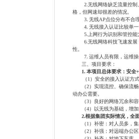
2.
无线网络缺乏流量控制
格，但网速却很差的情况。
3.
无线
AP
点位分布不合
4.
无线接入认证比较单一
5.
上网行为识别和管控能
6.
无线网络科技飞速发展
性。
7.
运维人员有限，运维操
三、项目要求：
1.
本项目总体要求：安全
+
（
1
）安全的接入认证方
（
2
）实现流控、确保流畅
动办公需要。
（
3
）良好的网络冗余和容
（
4
）以无线为基础，增加
2.
根据集团实际情况，全
（
1
）补密：对人员多，集
（
2
）补强：对远端办公区
（
3
）补齐：对地下车库、