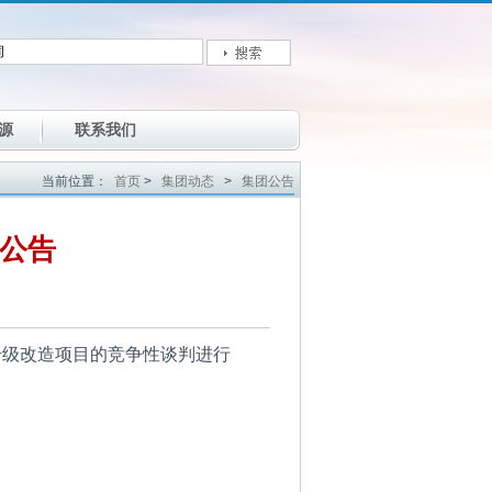
源
联系我们
当前位置：
首页
>
集团动态
>
集团公告
判公告
升级改造项目的竞争性谈判进行