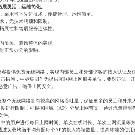
拓展灵活，运维简化。
，采用当下先进技术，便捷管理、运维简单。
术，无技术瓶颈和限制。
拓展性和售后服务连续性。
内吊顶、装饰整体的美观。
对正常办公的影响。
访客提供免费无线网络，实现内部员工和外部访客的接入认证及
攻击措施，中标集团作为提供互联网上网服务单位，要对违法、
恶意广告，确保上网安全。
及整个无线网络拥有较高的网络吞吐量，保证更多的员工和外来
速度进行限制，可根据区域（
AP
）分配上网带宽，通过流量控制
文件。
络中的用户进行每日上网时间、单次在线时长、单次上网流量等
通过负载均衡平均分配每个
AP
的接入终端数量，提高终端的使用