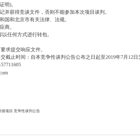
证明
)
。
记并获得竞谈文件，否则不能参加本次项目谈判。
和国和北京市有关法律、法规。
应商。
容以任何方式进行转包。
下要求提交响应文件。
递交截止时间：自本竞争性谈判公告公布之日起至
2019
年
7
月
12
日
57711605
.com
级项目 竞争性谈判公告