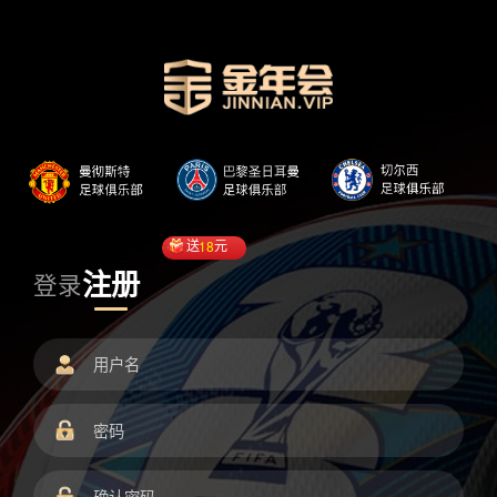
送
18
元
注册
登录